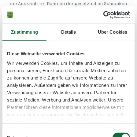
die Auskunft im Rahmen der gesetzlichen Schranken
zu verweigern oder ein angemessenes Entgelt dafür
zu verlangen.
Zustimmung
Details
Über Cookies
Die Bearbeitung Ihres Gesuchs unterliegt der
gesetzlichen Frist von einem Monat. Diese Frist
dürfen wir aufgrund der Komplexität und der hohen
Diese Webseite verwendet Cookies
Anzahl von Anfragen um zwei weitere Monate
verlängern, soweit dies erforderlich ist. Sie werden
Wir verwenden Cookies, um Inhalte und Anzeigen zu
über die Fristverlängerung innerhalb eines Monats
personalisieren, Funktionen für soziale Medien anbieten
nach dem Stellen des Auskunftsgesuch informiert.
zu können und die Zugriffe auf unsere Website zu
Zugleich werden Ihnen die Gründe für die
analysieren. Außerdem geben wir Informationen zu Ihrer
Verlängerung genannt.
Verwendung unserer Website an unsere Partner für
soziale Medien, Werbung und Analysen weiter. Unsere
Partner führen diese Informationen möglicherweise mit
LÖSCHUNG UND BERICHTIGUNG
weiteren Daten zusammen, die Sie ihnen bereitgestellt
Sie haben jederzeit die Möglichkeit, die Löschung
haben oder die sie im Rahmen Ihrer Nutzung der Dienste
oder Berichtigung bzw. Vervollständigung Ihrer
gesammelt haben.
Einwilligungsauswahl
Daten zu verlangen, sofern keine gesetzlichen