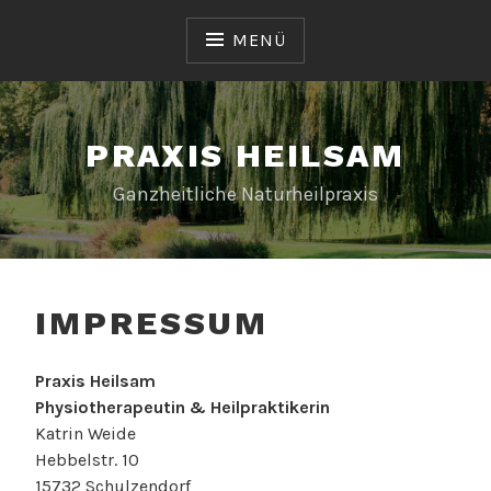
Zum
Inhalt
MENÜ
springen
PRAXIS HEILSAM
Ganzheitliche Naturheilpraxis
IMPRESSUM
Praxis Heilsam
Physiotherapeutin & Heilpraktikerin
Katrin Weide
Hebbelstr. 10
15732 Schulzendorf